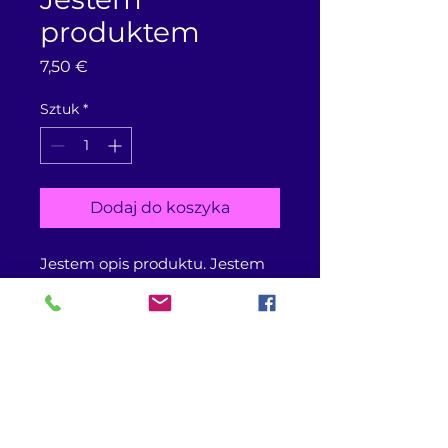
produktem
Cena
7,50 €
Sztuk
*
Dodaj do koszyka
Jestem opis produktu. Jestem 
doskonałym miejscem, aby 
dodać więcej na temat 
produktu, jak np. rozmiar, 
materiał, instrukcja playegnacji 
oraz instrukcja czyszczenia.
Informacje O produkcji