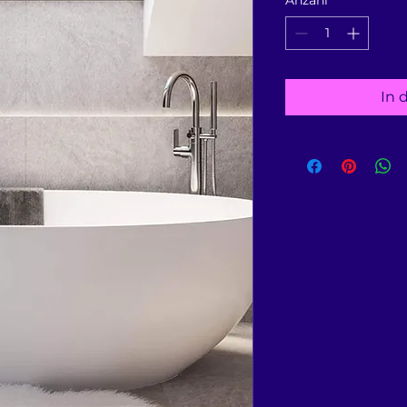
Anzahl
*
In 